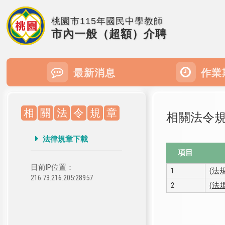
桃園市115年國民中學教師
市內一般（超額）介聘
最新消息
作業
相
關
法
令
規
章
相關法令
法律規章下載
項目
目前IP位置：
1
(法
216.73.216.205:28957
2
(法