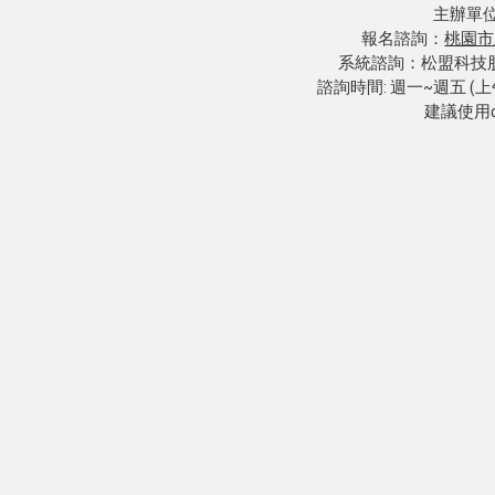
主辦單
報名諮詢：
桃園市
系統諮詢：松盟科技股份有限
諮詢時間: 週一~週五 (上午時段
建議使用c